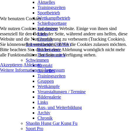
Aktuelles
Trainingszeiten
Sportbetrieb
Wettkampfbetrieb
Wir benutzen Cookies
Schießsporttage
Wir nutzen Cookies auf unserer Website. Einige von ihnen sind
Ergebnisse
essenziell für den Betrieb der Seite, während andere uns helfen, diese
Links
Website und die Nutzererfahrung zu verbessern (Tracking Cookies).
Chronik
Sie können selbst entscheiden, ob Sie die Cookies zulassen möchten.
Schwertkampf (HEMA)
Bitte beachten Sie, dass bei einer Ablehnung womöglich nicht mehr
Bildergalerie
alle Funktionalitäten der Seite zur Verfügung stehen.
Trainingszeiten
Schwimmen
Akzeptieren
Ablehnen
Kontakt
Weitere Informationen
|
Impressum
Aktuelles
Trainingszeiten
Gruppen
Wettkämpfe
Veranstaltungen / Termine
Bildergalerie
Links
Aus- und Weiterbildung
Archiv
Chronik
Shaolin Hung Gar Kung Fu
Sport Pro