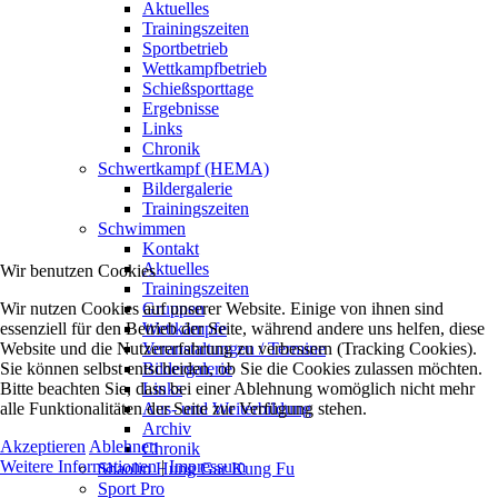
Aktuelles
Trainingszeiten
Sportbetrieb
Wettkampfbetrieb
Schießsporttage
Ergebnisse
Links
Chronik
Schwertkampf (HEMA)
Bildergalerie
Trainingszeiten
Schwimmen
Kontakt
Aktuelles
Wir benutzen Cookies
Trainingszeiten
Wir nutzen Cookies auf unserer Website. Einige von ihnen sind
Gruppen
essenziell für den Betrieb der Seite, während andere uns helfen, diese
Wettkämpfe
Website und die Nutzererfahrung zu verbessern (Tracking Cookies).
Veranstaltungen / Termine
Sie können selbst entscheiden, ob Sie die Cookies zulassen möchten.
Bildergalerie
Bitte beachten Sie, dass bei einer Ablehnung womöglich nicht mehr
Links
alle Funktionalitäten der Seite zur Verfügung stehen.
Aus- und Weiterbildung
Archiv
Akzeptieren
Ablehnen
Chronik
Weitere Informationen
|
Impressum
Shaolin Hung Gar Kung Fu
Sport Pro