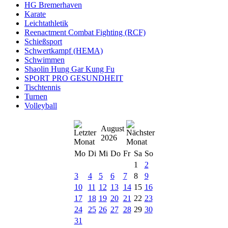
HG Bremerhaven
Karate
Leichtathletik
Reenactment Combat Fighting (RCF)
Schießsport
Schwertkampf (HEMA)
Schwimmen
Shaolin Hung Gar Kung Fu
SPORT PRO GESUNDHEIT
Tischtennis
Turnen
Volleyball
August
2026
Mo
Di
Mi
Do
Fr
Sa
So
1
2
3
4
5
6
7
8
9
10
11
12
13
14
15
16
17
18
19
20
21
22
23
24
25
26
27
28
29
30
31