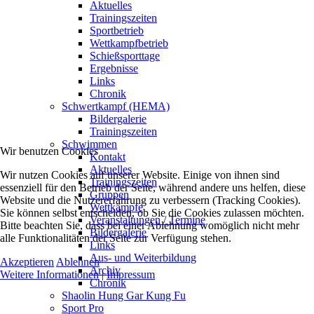
Aktuelles
Trainingszeiten
Sportbetrieb
Wettkampfbetrieb
Schießsporttage
Ergebnisse
Links
Chronik
Schwertkampf (HEMA)
Bildergalerie
Trainingszeiten
Schwimmen
Wir benutzen Cookies
Kontakt
Aktuelles
Wir nutzen Cookies auf unserer Website. Einige von ihnen sind
Trainingszeiten
essenziell für den Betrieb der Seite, während andere uns helfen, diese
Gruppen
Website und die Nutzererfahrung zu verbessern (Tracking Cookies).
Wettkämpfe
Sie können selbst entscheiden, ob Sie die Cookies zulassen möchten.
Veranstaltungen / Termine
Bitte beachten Sie, dass bei einer Ablehnung womöglich nicht mehr
Bildergalerie
alle Funktionalitäten der Seite zur Verfügung stehen.
Links
Aus- und Weiterbildung
Akzeptieren
Ablehnen
Archiv
Weitere Informationen
|
Impressum
Chronik
Shaolin Hung Gar Kung Fu
Sport Pro