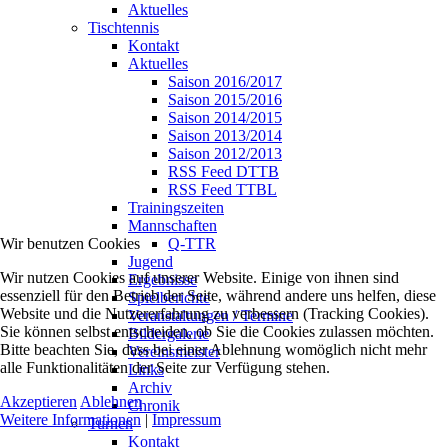
Aktuelles
Tischtennis
Kontakt
Aktuelles
Saison 2016/2017
Saison 2015/2016
Saison 2014/2015
Saison 2013/2014
Saison 2012/2013
RSS Feed DTTB
RSS Feed TTBL
Trainingszeiten
Mannschaften
Wir benutzen Cookies
Q-TTR
Jugend
Wir nutzen Cookies auf unserer Website. Einige von ihnen sind
Ergebnisse
essenziell für den Betrieb der Seite, während andere uns helfen, diese
Spielberichte
Website und die Nutzererfahrung zu verbessern (Tracking Cookies).
Veranstaltungen / Termine
Sie können selbst entscheiden, ob Sie die Cookies zulassen möchten.
Bildergalerie
Bitte beachten Sie, dass bei einer Ablehnung womöglich nicht mehr
Vereinsmeister
alle Funktionalitäten der Seite zur Verfügung stehen.
Links
Archiv
Akzeptieren
Ablehnen
Chronik
Weitere Informationen
|
Impressum
Turnen
Kontakt