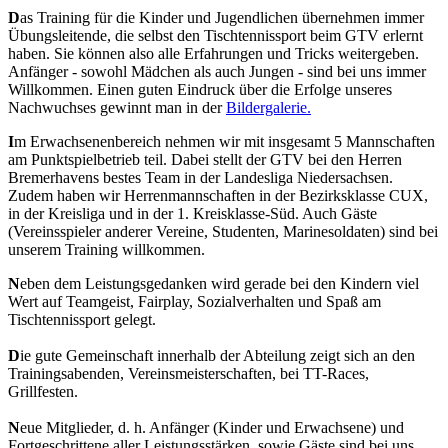
D
as Training für die Kinder und Jugendlichen übernehmen immer
Übungsleitende, die selbst den Tischtennissport beim GTV erlernt
haben. Sie können also alle Erfahrungen und Tricks weitergeben.
Anfänger - sowohl Mädchen als auch Jungen - sind bei uns immer
Willkommen. Einen guten Eindruck über die Erfolge unseres
Nachwuchses gewinnt man in der
Bildergalerie.
I
m Erwachsenenbereich nehmen wir mit insgesamt 5 Mannschaften
am Punktspielbetrieb teil. Dabei stellt der GTV bei den Herren
Bremerhavens bestes Team in der Landesliga Niedersachsen.
Zudem haben wir Herrenmannschaften in der Bezirksklasse CUX,
in der Kreisliga und in der 1. Kreisklasse-Süd. Auch Gäste
(Vereinsspieler anderer Vereine, Studenten, Marinesoldaten) sind bei
unserem Training willkommen.
N
eben dem Leistungsgedanken wird gerade bei den Kindern viel
Wert auf Teamgeist, Fairplay, Sozialverhalten und Spaß am
Tischtennissport gelegt.
D
ie gute Gemeinschaft innerhalb der Abteilung zeigt sich an den
Trainingsabenden, Vereinsmeisterschaften, bei TT-Races,
Grillfesten.
N
eue Mitglieder, d. h. Anfänger (Kinder und Erwachsene) und
Fortgeschrittene aller Leistungsstärken, sowie Gäste sind bei uns