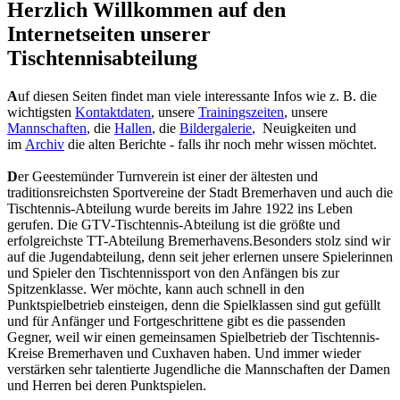
Herzlich Willkommen auf den
Internetseiten unserer
Tischtennisabteilung
A
uf diesen Seiten findet man viele interessante Infos wie z. B. die
wichtigsten
Kontaktdaten
, unsere
Trainingszeiten
, unsere
Mannschaften
, die
Hallen
, die
Bildergalerie
, Neuigkeiten und
im
Archiv
die alten Berichte - falls ihr noch mehr wissen möchtet.
D
er Geestemünder Turnverein ist einer der ältesten und
traditionsreichsten Sportvereine der Stadt Bremerhaven und auch die
Tischtennis-Abteilung wurde bereits im Jahre 1922 ins Leben
gerufen. Die GTV-Tischtennis-Abteilung ist die größte und
erfolgreichste TT-Abteilung Bremerhavens.Besonders stolz sind wir
auf die Jugendabteilung, denn seit jeher erlernen unsere Spielerinnen
und Spieler den Tischtennissport von den Anfängen bis zur
Spitzenklasse. Wer möchte, kann auch schnell in den
Punktspielbetrieb einsteigen, denn die Spielklassen sind gut gefüllt
und für Anfänger und Fortgeschrittene gibt es die passenden
Gegner, weil wir einen gemeinsamen Spielbetrieb der Tischtennis-
Kreise Bremerhaven und Cuxhaven haben. Und immer wieder
verstärken sehr talentierte Jugendliche die Mannschaften der Damen
und Herren bei deren Punktspielen.