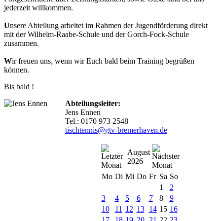
jederzeit willkommen.
U
nsere Abteilung arbeitet im Rahmen der Jugendförderung direkt
mit der Wilhelm-Raabe-Schule und der Gorch-Fock-Schule
zusammen.
W
ir freuen uns, wenn wir Euch bald beim Training begrüßen
können.
Bis bald !
Abteilungsleiter:
Jens Ennen
Tel.: 0170 973 2548
tischtennis@gtv-bremerhaven.de
August
2026
Mo
Di
Mi
Do
Fr
Sa
So
1
2
3
4
5
6
7
8
9
10
11
12
13
14
15
16
17
18
19
20
21
22
23