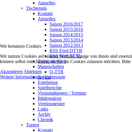
Aktuelles
Tischtennis
Kontakt
Aktuelles
Saison 2016/2017
Saison 2015/2016
Saison 2014/2015
Saison 2013/2014
Saison 2012/2013
Wir benutzen Cookies
RSS Feed DTTB
RSS Feed TTBL
Wir nutzen Cookies auf unserer Website. Einige von ihnen sind essenzi
Trainingszeiten
können selbst entscheiden, ob Sie die Cookies zulassen möchten. Bitte
Mannschaften
Akzeptieren
Ablehnen
Q-TTR
Weitere Informationen
|
Impressum
Jugend
Ergebnisse
Spielberichte
Veranstaltungen / Termine
Bildergalerie
Vereinsmeister
Links
Archiv
Chronik
Turnen
Kontakt