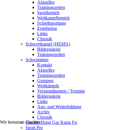
Aktuelles
Trainingszeiten
Sportbetrieb
Wettkampfbetrieb
Schießsporttage
Ergebnisse
Links
Chronik
Schwertkampf (HEMA)
Bildergalerie
Trainingszeiten
Schwimmen
Kontakt
Aktuelles
Trainingszeiten
Gruppen
Wettkämpfe
Veranstaltungen / Termine
Bildergalerie
Links
Aus- und Weiterbildung
Archiv
Chronik
Wir benutzen Cookies
Shaolin Hung Gar Kung Fu
Sport Pro