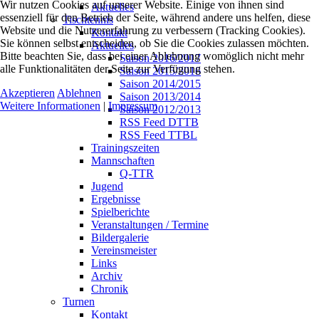
Wir nutzen Cookies auf unserer Website. Einige von ihnen sind
Aktuelles
essenziell für den Betrieb der Seite, während andere uns helfen, diese
Tischtennis
Website und die Nutzererfahrung zu verbessern (Tracking Cookies).
Kontakt
Sie können selbst entscheiden, ob Sie die Cookies zulassen möchten.
Aktuelles
Bitte beachten Sie, dass bei einer Ablehnung womöglich nicht mehr
Saison 2016/2017
alle Funktionalitäten der Seite zur Verfügung stehen.
Saison 2015/2016
Saison 2014/2015
Akzeptieren
Ablehnen
Saison 2013/2014
Weitere Informationen
|
Impressum
Saison 2012/2013
RSS Feed DTTB
RSS Feed TTBL
Trainingszeiten
Mannschaften
Q-TTR
Jugend
Ergebnisse
Spielberichte
Veranstaltungen / Termine
Bildergalerie
Vereinsmeister
Links
Archiv
Chronik
Turnen
Kontakt