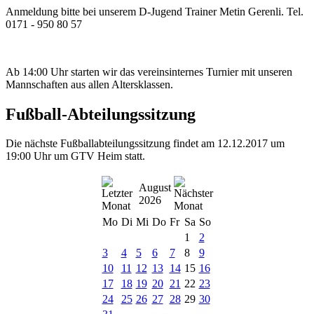
Anmeldung bitte bei unserem D-Jugend Trainer Metin Gerenli. Tel.
0171 - 950 80 57
Ab 14:00 Uhr starten wir das vereinsinternes Turnier mit unseren
Mannschaften aus allen Altersklassen.
Fußball-Abteilungssitzung
Die nächste Fußballabteilungssitzung findet am 12.12.2017 um
19:00 Uhr um GTV Heim statt.
August
2026
Mo
Di
Mi
Do
Fr
Sa
So
1
2
3
4
5
6
7
8
9
10
11
12
13
14
15
16
17
18
19
20
21
22
23
24
25
26
27
28
29
30