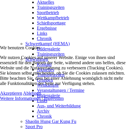
Aktuelles
Trainingszeiten
Sportbetrieb
Wettkampfbetrieb
Schießsporttage
Ergebnisse
Links
Chronik
Schwertkampf (HEMA)
Wir benutzen Cookies
Bildergalerie
Trainingszeiten
Wir nutzen Cookies auf unserer Website. Einige von ihnen sind
Schwimmen
essenziell für den Betrieb der Seite, während andere uns helfen, diese
Kontakt
Website und die Nutzererfahrung zu verbessern (Tracking Cookies).
Aktuelles
Sie können selbst entscheiden, ob Sie die Cookies zulassen möchten.
Trainingszeiten
Bitte beachten Sie, dass bei einer Ablehnung womöglich nicht mehr
Gruppen
alle Funktionalitäten der Seite zur Verfügung stehen.
Wettkämpfe
Veranstaltungen / Termine
Akzeptieren
Ablehnen
Bildergalerie
Weitere Informationen
|
Impressum
Links
Aus- und Weiterbildung
Archiv
Chronik
Shaolin Hung Gar Kung Fu
Sport Pro