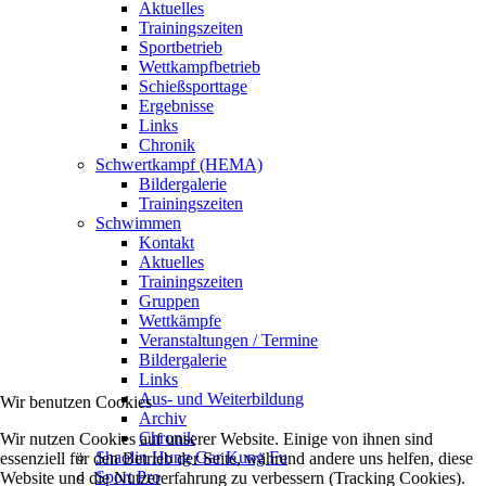
Aktuelles
Trainingszeiten
Sportbetrieb
Wettkampfbetrieb
Schießsporttage
Ergebnisse
Links
Chronik
Schwertkampf (HEMA)
Bildergalerie
Trainingszeiten
Schwimmen
Kontakt
Aktuelles
Trainingszeiten
Gruppen
Wettkämpfe
Veranstaltungen / Termine
Bildergalerie
Links
Aus- und Weiterbildung
Wir benutzen Cookies
Archiv
Chronik
Wir nutzen Cookies auf unserer Website. Einige von ihnen sind
Shaolin Hung Gar Kung Fu
essenziell für den Betrieb der Seite, während andere uns helfen, diese
Sport Pro
Website und die Nutzererfahrung zu verbessern (Tracking Cookies).