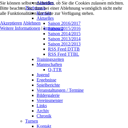
Aktuelles
Sie können selbst entscheiden, ob Sie die Cookies zulassen möchten.
Tischtennis
Bitte beachten Sie, dass bei einer Ablehnung womöglich nicht mehr
Kontakt
alle Funktionalitäten der Seite zur Verfügung stehen.
Aktuelles
Akzeptieren
Ablehnen
Saison 2016/2017
Weitere Informationen
|
Impressum
Saison 2015/2016
Saison 2014/2015
Saison 2013/2014
Saison 2012/2013
RSS Feed DTTB
RSS Feed TTBL
Trainingszeiten
Mannschaften
Q-TTR
Jugend
Ergebnisse
Spielberichte
Veranstaltungen / Termine
Bildergalerie
Vereinsmeister
Links
Archiv
Chronik
Turnen
Kontakt