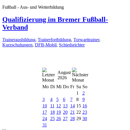
Fußball - Aus- und Weiterbildung
Qualifizierung im Bremer Fußball-
Verband
Trainerausbildung
,
Trainerfortbildung
,
Torwarttrainer
,
Kurzschulungen
,
DFB-Mobil
,
Schiedsrichter
August
2026
Mo
Di
Mi
Do
Fr
Sa
So
1
2
3
4
5
6
7
8
9
10
11
12
13
14
15
16
17
18
19
20
21
22
23
24
25
26
27
28
29
30
31