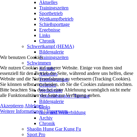
Aktuelles
Trainingszeiten
Sportbetrieb
Wettkampfbetrieb
Schießsporttage
Ergebnisse
Links
Chronik
Schwertkampf (HEMA)
Bildergalerie
Wir benutzen Cookies
Trainingszeiten
Schwimmen
Wir nutzen Cookies auf unserer Website. Einige von ihnen sind
Kontakt
essenziell für den Betrieb der Seite, während andere uns helfen, diese
Aktuelles
Website und die Nutzererfahrung zu verbessern (Tracking Cookies).
Trainingszeiten
Sie können selbst entscheiden, ob Sie die Cookies zulassen möchten.
Gruppen
Bitte beachten Sie, dass bei einer Ablehnung womöglich nicht mehr
Wettkämpfe
alle Funktionalitäten der Seite zur Verfügung stehen.
Veranstaltungen / Termine
Bildergalerie
Akzeptieren
Ablehnen
Links
Weitere Informationen
|
Impressum
Aus- und Weiterbildung
Archiv
Chronik
Shaolin Hung Gar Kung Fu
Sport Pro