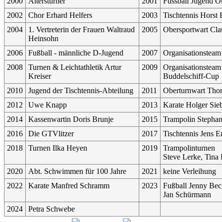
2000
Altersturner
2001
Fussball Jugend O
2002
Chor Erhard Helfers
2003
Tischtennis Horst 
2004
1. Vertreterin der Frauen Waltraud
2005
Obersportwart Cla
Heinsohn
2006
Fußball - männliche D-Jugend
2007
Organisationstea
2008
Turnen & Leichtathletik Artur
2009
Organisationstea
Kreiser
Buddelschiff-Cup
2010
Jugend der Tischtennis-Abteilung
2011
Oberturnwart Tho
2012
Uwe Knapp
2013
Karate Holger Sieb
2014
Kassenwartin Doris Brunje
2015
Trampolin Stepha
2016
Die GTVlitzer
2017
Tischtennis Jens 
2018
Turnen Ilka Heyen
2019
Trampolinturnen
Steve Lerke, Tina
2020
Abt. Schwimmen für 100 Jahre
2021
keine Verleihung
2022
Karate Manfred Schramm
2023
Fußball Jenny Bec
Jan Schürmann
2024
Petra Schwebe