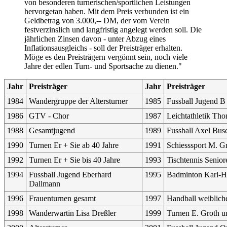
von besonderen turnerischen/sportlichen Leistungen
hervorgetan haben. Mit dem Preis verbunden ist ein
Geldbetrag von 3.000,-- DM, der vom Verein
festverzinslich und langfristig angelegt werden soll. Die
jährlichen Zinsen davon - unter Abzug eines
Inflationsausgleichs - soll der Preisträger erhalten.
Möge es den Preisträgern vergönnt sein, noch viele
Jahre der edlen Turn- und Sportsache zu dienen."
Jahr
Preisträger
Jahr
Preisträger
1984
Wandergruppe der Altersturner
1985
Fussball Jugend B 
1986
GTV - Chor
1987
Leichtathletik Tho
1988
Gesamtjugend
1989
Fussball Axel Bus
1990
Turnen Er + Sie ab 40 Jahre
1991
Schiesssport M. G
1992
Turnen Er + Sie bis 40 Jahre
1993
Tischtennis Senior
1994
Fussball Jugend Eberhard
1995
Badminton Karl-H
Dallmann
1996
Frauenturnen gesamt
1997
Handball weiblich
1998
Wanderwartin Lisa Dreßler
1999
Turnen E. Groth u