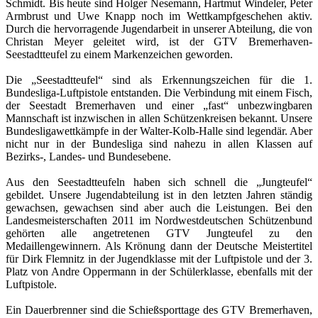
Schmidt. Bis heute sind Holger Nesemann, Hartmut Windeler, Peter
Armbrust und Uwe Knapp noch im Wettkampfgeschehen aktiv.
Durch die hervorragende Jugendarbeit in unserer Abteilung, die von
Christan Meyer geleitet wird, ist der GTV Bremerhaven-
Seestadtteufel zu einem Markenzeichen geworden.
Die „Seestadtteufel“ sind als Erkennungszeichen für die 1.
Bundesliga-Luftpistole entstanden. Die Verbindung mit einem Fisch,
der Seestadt Bremerhaven und einer „fast“ unbezwingbaren
Mannschaft ist inzwischen in allen Schützenkreisen bekannt. Unsere
Bundesligawettkämpfe in der Walter-Kolb-Halle sind legendär. Aber
nicht nur in der Bundesliga sind nahezu in allen Klassen auf
Bezirks-, Landes- und Bundesebene.
Aus den Seestadtteufeln haben sich schnell die „Jungteufel“
gebildet. Unsere Jugendabteilung ist in den letzten Jahren ständig
gewachsen, gewachsen sind aber auch die Leistungen. Bei den
Landesmeisterschaften 2011 im Nordwestdeutschen Schützenbund
gehörten alle angetretenen GTV Jungteufel zu den
Medaillengewinnern. Als Krönung dann der Deutsche Meistertitel
für Dirk Flemnitz in der Jugendklasse mit der Luftpistole und der 3.
Platz von Andre Oppermann in der Schülerklasse, ebenfalls mit der
Luftpistole.
Ein Dauerbrenner sind die Schießsporttage des GTV Bremerhaven,