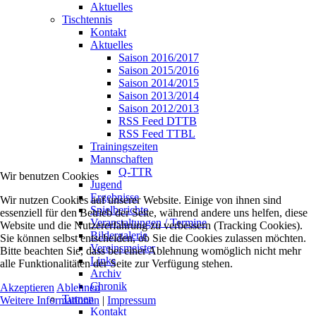
Aktuelles
Tischtennis
Kontakt
Aktuelles
Saison 2016/2017
Saison 2015/2016
Saison 2014/2015
Saison 2013/2014
Saison 2012/2013
RSS Feed DTTB
RSS Feed TTBL
Trainingszeiten
Mannschaften
Q-TTR
Wir benutzen Cookies
Jugend
Ergebnisse
Wir nutzen Cookies auf unserer Website. Einige von ihnen sind
Spielberichte
essenziell für den Betrieb der Seite, während andere uns helfen, diese
Veranstaltungen / Termine
Website und die Nutzererfahrung zu verbessern (Tracking Cookies).
Bildergalerie
Sie können selbst entscheiden, ob Sie die Cookies zulassen möchten.
Vereinsmeister
Bitte beachten Sie, dass bei einer Ablehnung womöglich nicht mehr
Links
alle Funktionalitäten der Seite zur Verfügung stehen.
Archiv
Chronik
Akzeptieren
Ablehnen
Turnen
Weitere Informationen
|
Impressum
Kontakt