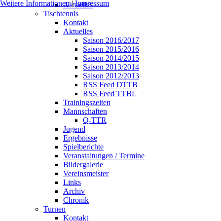
Weitere Informationen
|
Impressum
Aktuelles
Tischtennis
Kontakt
Aktuelles
Saison 2016/2017
Saison 2015/2016
Saison 2014/2015
Saison 2013/2014
Saison 2012/2013
RSS Feed DTTB
RSS Feed TTBL
Trainingszeiten
Mannschaften
Q-TTR
Jugend
Ergebnisse
Spielberichte
Veranstaltungen / Termine
Bildergalerie
Vereinsmeister
Links
Archiv
Chronik
Turnen
Kontakt