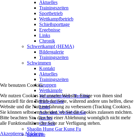
Aktuelles
Trainingszeiten
Sportbetrieb
Wettkampfbetrieb
Schießsporttage
Ergebnisse
Links
Chronik
Schwertkampf (HEMA)
Bildergalerie
Trainingszeiten
Schwimmen
Kontakt
Aktuelles
Trainingszeiten
Gruppen
Wir benutzen Cookies
Wettkämpfe
Wir nutzen Cookies auf unserer Website. Einige von ihnen sind
Veranstaltungen / Termine
essenziell für den Betrieb der Seite, während andere uns helfen, diese
Bildergalerie
Website und die Nutzererfahrung zu verbessern (Tracking Cookies).
Links
Sie können selbst entscheiden, ob Sie die Cookies zulassen möchten.
Aus- und Weiterbildung
Bitte beachten Sie, dass bei einer Ablehnung womöglich nicht mehr
Archiv
alle Funktionalitäten der Seite zur Verfügung stehen.
Chronik
Shaolin Hung Gar Kung Fu
Akzeptieren
Ablehnen
Sport Pro