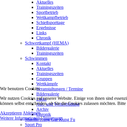
Aktuelles
Trainingszeiten
Sportbetrieb
Wettkampfbetrieb
Schießsporttage
Ergebnisse
Links
Chronik
Schwertkampf (HEMA)
Bildergalerie
Trainingszeiten
Schwimmen
Kontakt
Aktuelles
Trainingszeiten
Gruppen
Wettkämpfe
Wir benutzen Cookies
Veranstaltungen / Termine
Bildergalerie
Wir nutzen Cookies auf unserer Website. Einige von ihnen sind essenzi
Links
können selbst entscheiden, ob Sie die Cookies zulassen möchten. Bitte
Aus- und Weiterbildung
Archiv
Akzeptieren
Ablehnen
Chronik
Weitere Informationen
|
Impressum
Shaolin Hung Gar Kung Fu
Sport Pro