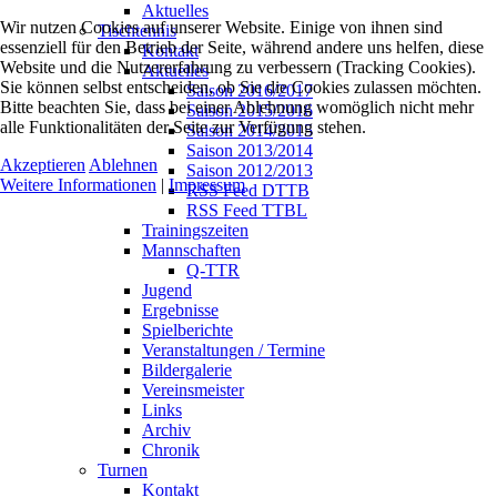
Aktuelles
Wir nutzen Cookies auf unserer Website. Einige von ihnen sind
Tischtennis
essenziell für den Betrieb der Seite, während andere uns helfen, diese
Kontakt
Website und die Nutzererfahrung zu verbessern (Tracking Cookies).
Aktuelles
Sie können selbst entscheiden, ob Sie die Cookies zulassen möchten.
Saison 2016/2017
Bitte beachten Sie, dass bei einer Ablehnung womöglich nicht mehr
Saison 2015/2016
alle Funktionalitäten der Seite zur Verfügung stehen.
Saison 2014/2015
Saison 2013/2014
Akzeptieren
Ablehnen
Saison 2012/2013
Weitere Informationen
|
Impressum
RSS Feed DTTB
RSS Feed TTBL
Trainingszeiten
Mannschaften
Q-TTR
Jugend
Ergebnisse
Spielberichte
Veranstaltungen / Termine
Bildergalerie
Vereinsmeister
Links
Archiv
Chronik
Turnen
Kontakt