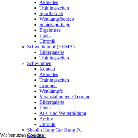
Aktuelles
Trainingszeiten
Sportbetrieb
Wettkampfbetrieb
Schießsporttage
Ergebnisse
Links
Chronik
Schwertkampf (HEMA)
Bildergalerie
Trainingszeiten
Schwimmen
Kontakt
Aktuelles
Trainingszeiten
Gruppen
Wettkämpfe
Veranstaltungen / Termine
Bildergalerie
Links
Aus- und Weiterbildung
Archiv
Chronik
Shaolin Hung Gar Kung Fu
Wir benutzen Cookies
Sport Pro