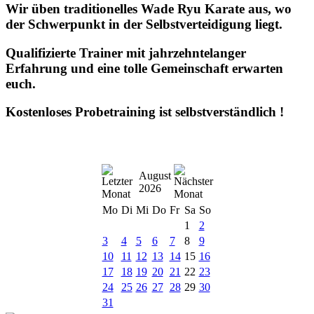
Wir üben traditionelles Wade Ryu Karate aus, wo
der Schwerpunkt in der Selbstverteidigung liegt.
Qualifizierte Trainer mit jahrzehntelanger
Erfahrung und eine tolle Gemeinschaft erwarten
euch.
Kostenloses Probetraining ist selbstverständlich !
August
2026
Mo
Di
Mi
Do
Fr
Sa
So
1
2
3
4
5
6
7
8
9
10
11
12
13
14
15
16
17
18
19
20
21
22
23
24
25
26
27
28
29
30
31