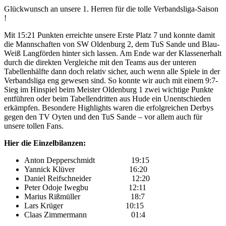
Glückwunsch an unsere 1. Herren für die tolle Verbandsliga-Saison
!
Mit 15:21 Punkten erreichte unsere Erste Platz 7 und konnte damit
die Mannschaften von SW Oldenburg 2, dem TuS Sande und Blau-
Weiß Langförden hinter sich lassen. Am Ende war der Klassenerhalt
durch die direkten Vergleiche mit den Teams aus der unteren
Tabellenhälfte dann doch relativ sicher, auch wenn alle Spiele in der
Verbandsliga eng gewesen sind. So konnte wir auch mit einem 9:7-
Sieg im Hinspiel beim Meister Oldenburg 1 zwei wichtige Punkte
entführen oder beim Tabellendritten aus Hude ein Unentschieden
erkämpfen. Besondere Highlights waren die erfolgreichen Derbys
gegen den TV Oyten und den TuS Sande – vor allem auch für
unsere tollen Fans.
Hier die Einzelbilanzen:
Anton Depperschmidt 19:15
Yannick Klüver 16:20
Daniel Reifschneider 12:20
Peter Odoje Iwegbu 12:11
Marius Rißmüller 18:7
Lars Krüger 10:15
Claas Zimmermann 01:4