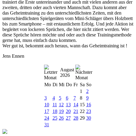
trainiert die Erste untereinander und auch mit vielen anderen aus der
zweiten, dritten oder auch vierten Mannschaft. Dazu kommt aber
das Geheimtraining zu den unterschiedlichsten Zeiten, mit den
unterschiedlichsten Spielgeräten vom Mini-Schläger übers Holzbrett
bis zum Smartphone – mit erstaunlichem Erfolg. Und jede Aktion ist
begleitet von lockeren Sprüchen, die hier nicht zitiert werden. Wer
diese Sprüche hören möchte und oder auch diese Trainingsmethode
gerne hat, muss einfach dazu kommen.
Wer gut ist, bekommt auch heraus, wann das Geheimtraining ist !
Jens Ennen
August
2026
Mo
Di
Mi
Do
Fr
Sa
So
1
2
3
4
5
6
7
8
9
10
11
12
13
14
15
16
17
18
19
20
21
22
23
24
25
26
27
28
29
30
31