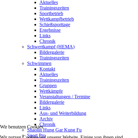
Aktuelles
Trainingszeiten
Sportbetrieb
Wettkampfbetrieb
Schießsporttage
Ergebnisse
Links
Chronik
Schwertkampf (HEMA)
Bildergalerie
Trainingszeiten
Schwimmen
Kontakt
Aktuelles
Trainingszeiten
Gruppen
Wettkämpfe
Veranstaltungen / Termine
Bildergalerie
Links
Aus- und Weiterbildung
Archiv
Chronik
Wir benutzen Cookies
Shaolin Hung Gar Kung Fu
Sport Pro
Wir nutzen Cookies auf unserer Website. Einige von ihnen sind