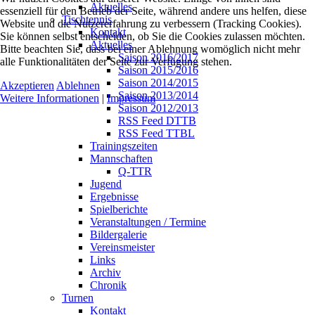
Aktuelles
essenziell für den Betrieb der Seite, während andere uns helfen, diese
Tischtennis
Website und die Nutzererfahrung zu verbessern (Tracking Cookies).
Kontakt
Sie können selbst entscheiden, ob Sie die Cookies zulassen möchten.
Aktuelles
Bitte beachten Sie, dass bei einer Ablehnung womöglich nicht mehr
Saison 2016/2017
alle Funktionalitäten der Seite zur Verfügung stehen.
Saison 2015/2016
Saison 2014/2015
Akzeptieren
Ablehnen
Saison 2013/2014
Weitere Informationen
|
Impressum
Saison 2012/2013
RSS Feed DTTB
RSS Feed TTBL
Trainingszeiten
Mannschaften
Q-TTR
Jugend
Ergebnisse
Spielberichte
Veranstaltungen / Termine
Bildergalerie
Vereinsmeister
Links
Archiv
Chronik
Turnen
Kontakt