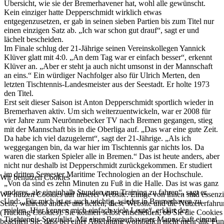
Übersicht, wie sie der Bremerhavener hat, wohl alle gewünscht.
Kein einziger hatte Depperschmidt wirklich etwas
entgegenzusetzen, er gab in seinen sieben Partien bis zum Titel nur
einen einzigen Satz ab. „Ich war schon gut drauf“, sagt er und
lächelt bescheiden.
Im Finale schlug der 21-Jährige seinen Vereinskollegen Yannick
Klüver glatt mit 4:0. „An dem Tag war er einfach besser“, erkennt
Klüver an. „Aber er steht ja auch nicht umsonst in der Mannschaft
an eins.“ Ein würdiger Nachfolger also für Ulrich Merten, den
letzten Tischtennis-Landesmeister aus der Seestadt. Er holte 1973
den Titel.
Erst seit dieser Saison ist Anton Depperschmidt sportlich wieder in
Bremerhaven aktiv. Um sich weiterzuentwickeln, war er 2008 für
vier Jahre zum Neurönnebecker TV nach Bremen gegangen, stieg
mit der Mannschaft bis in die Oberliga auf. „Das war eine gute Zeit.
Da habe ich viel dazugelernt“, sagt der 21-Jährige. „Als ich
weggegangen bin, da war hier im Tischtennis gar nichts los. Da
waren die starken Spieler alle in Bremen.“ Das ist heute anders, aber
nicht nur deshalb ist Depperschmidt zurückgekommen. Er studiert
im dritten Semester Maritime Technologien an der Hochschule.
Wir benutzen Cookies
„Von da sind es zehn Minuten zu Fuß in die Halle. Das ist was ganz
anderes, als eineinhalb Stunden zum Training zu fahren“, sagt er.
Wir nutzen Cookies auf unserer Website. Einige von ihnen sind essenzie
Und: „Für mich ist es auch wichtig, wieder in Bremerhaven zu
Seite, während andere uns helfen, diese Website und die Nutzererfahr
spielen. Hier kennen mich einfach viele Leute“, erklärt der
(Tracking Cookies). Sie können selbst entscheiden, ob Sie die Cookies
Tischtennis-Spezialist. Mit einer Bremerhavener Mannschaft einmal
beachten Sie, dass bei einer Ablehnung womöglich nicht mehr alle Funkt