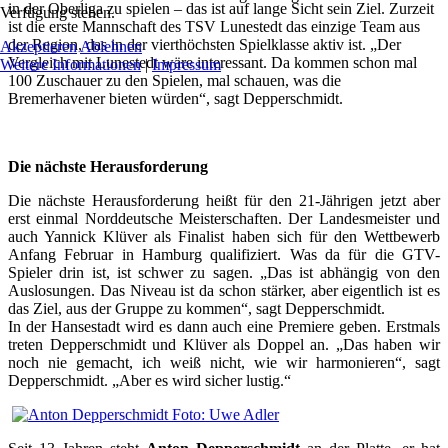
in der Oberliga zu spielen – das ist auf lange Sicht sein Ziel. Zurzeit
Verfügung stehen.
ist die erste Mannschaft des TSV Lunestedt das einzige Team aus
der Region, das in der vierthöchsten Spielklasse aktiv ist. „Der
Akzeptieren
Ablehnen
Vergleich mit Lunestedt wäre interessant. Da kommen schon mal
Weitere Informationen
|
Impressum
100 Zuschauer zu den Spielen, mal schauen, was die
Bremerhavener bieten würden“, sagt Depperschmidt.
Die nächste Herausforderung
Die nächste Herausforderung heißt für den 21-Jährigen jetzt aber
erst einmal Norddeutsche Meisterschaften. Der Landesmeister und
auch Yannick Klüver als Finalist haben sich für den Wettbewerb
Anfang Februar in Hamburg qualifiziert. Was da für die GTV-
Spieler drin ist, ist schwer zu sagen. „Das ist abhängig von den
Auslosungen. Das Niveau ist da schon stärker, aber eigentlich ist es
das Ziel, aus der Gruppe zu kommen“, sagt Depperschmidt.
In der Hansestadt wird es dann auch eine Premiere geben. Erstmals
treten Depperschmidt und Klüver als Doppel an. „Das haben wir
noch nie gemacht, ich weiß nicht, wie wir harmonieren“, sagt
Depperschmidt. „Aber es wird sicher lustig.“