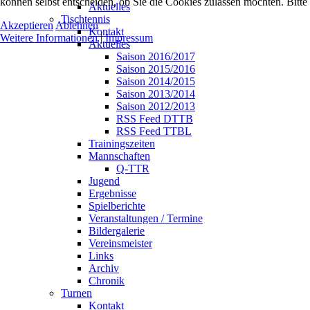
können selbst entscheiden, ob Sie die Cookies zulassen möchten. Bitte
Aktuelles
Tischtennis
Akzeptieren
Ablehnen
Kontakt
Weitere Informationen
|
Impressum
Aktuelles
Saison 2016/2017
Saison 2015/2016
Saison 2014/2015
Saison 2013/2014
Saison 2012/2013
RSS Feed DTTB
RSS Feed TTBL
Trainingszeiten
Mannschaften
Q-TTR
Jugend
Ergebnisse
Spielberichte
Veranstaltungen / Termine
Bildergalerie
Vereinsmeister
Links
Archiv
Chronik
Turnen
Kontakt