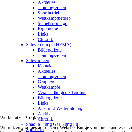
Aktuelles
Trainingszeiten
Sportbetrieb
Wettkampfbetrieb
Schießsporttage
Ergebnisse
Links
Chronik
Schwertkampf (HEMA)
Bildergalerie
Trainingszeiten
Schwimmen
Kontakt
Aktuelles
Trainingszeiten
Gruppen
Wettkämpfe
Veranstaltungen / Termine
Bildergalerie
Links
Aus- und Weiterbildung
Archiv
Wir benutzen Cookies
Chronik
Shaolin Hung Gar Kung Fu
Wir nutzen Cookies auf unserer Website. Einige von ihnen sind essenzi
Sport Pro