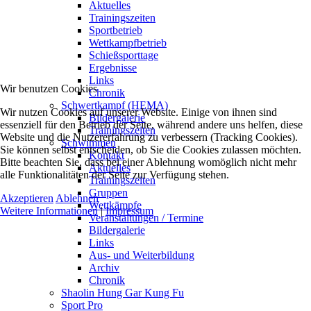
Aktuelles
Trainingszeiten
Sportbetrieb
Wettkampfbetrieb
Schießsporttage
Ergebnisse
Links
Wir benutzen Cookies
Chronik
Schwertkampf (HEMA)
Wir nutzen Cookies auf unserer Website. Einige von ihnen sind
Bildergalerie
essenziell für den Betrieb der Seite, während andere uns helfen, diese
Trainingszeiten
Website und die Nutzererfahrung zu verbessern (Tracking Cookies).
Schwimmen
Sie können selbst entscheiden, ob Sie die Cookies zulassen möchten.
Kontakt
Bitte beachten Sie, dass bei einer Ablehnung womöglich nicht mehr
Aktuelles
alle Funktionalitäten der Seite zur Verfügung stehen.
Trainingszeiten
Gruppen
Akzeptieren
Ablehnen
Wettkämpfe
Weitere Informationen
|
Impressum
Veranstaltungen / Termine
Bildergalerie
Links
Aus- und Weiterbildung
Archiv
Chronik
Shaolin Hung Gar Kung Fu
Sport Pro