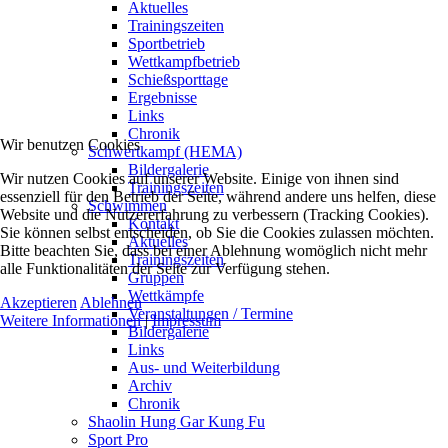
Aktuelles
Trainingszeiten
Sportbetrieb
Wettkampfbetrieb
Schießsporttage
Ergebnisse
Links
Chronik
Wir benutzen Cookies
Schwertkampf (HEMA)
Bildergalerie
Wir nutzen Cookies auf unserer Website. Einige von ihnen sind
Trainingszeiten
essenziell für den Betrieb der Seite, während andere uns helfen, diese
Schwimmen
Website und die Nutzererfahrung zu verbessern (Tracking Cookies).
Kontakt
Sie können selbst entscheiden, ob Sie die Cookies zulassen möchten.
Aktuelles
Bitte beachten Sie, dass bei einer Ablehnung womöglich nicht mehr
Trainingszeiten
alle Funktionalitäten der Seite zur Verfügung stehen.
Gruppen
Wettkämpfe
Akzeptieren
Ablehnen
Veranstaltungen / Termine
Weitere Informationen
|
Impressum
Bildergalerie
Links
Aus- und Weiterbildung
Archiv
Chronik
Shaolin Hung Gar Kung Fu
Sport Pro