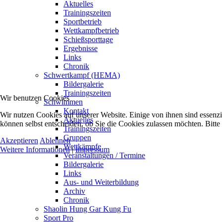
Aktuelles
Trainingszeiten
Sportbetrieb
Wettkampfbetrieb
Schießsporttage
Ergebnisse
Links
Chronik
Schwertkampf (HEMA)
Bildergalerie
Trainingszeiten
Wir benutzen Cookies
Schwimmen
Kontakt
Wir nutzen Cookies auf unserer Website. Einige von ihnen sind essenzi
Aktuelles
können selbst entscheiden, ob Sie die Cookies zulassen möchten. Bitte
Trainingszeiten
Gruppen
Akzeptieren
Ablehnen
Wettkämpfe
Weitere Informationen
|
Impressum
Veranstaltungen / Termine
Bildergalerie
Links
Aus- und Weiterbildung
Archiv
Chronik
Shaolin Hung Gar Kung Fu
Sport Pro