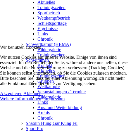
Aktuelles
Trainingszeiten
Sportbetrieb
Wettkampfbetrieb
Schießsporttage
Ergebnisse
Links
Chronik
Schwertkampf (HEMA)
Wir benutzen Cookies
Bildergalerie
Trainingszeiten
Wir nutzen Cookies auf unserer Website. Einige von ihnen sind
Schwimmen
essenziell für den Betrieb der Seite, während andere uns helfen, diese
Kontakt
Website und die Nutzererfahrung zu verbessern (Tracking Cookies).
Aktuelles
Sie können selbst entscheiden, ob Sie die Cookies zulassen möchten.
Trainingszeiten
Bitte beachten Sie, dass bei einer Ablehnung womöglich nicht mehr
Gruppen
alle Funktionalitäten der Seite zur Verfügung stehen.
Wettkämpfe
Veranstaltungen / Termine
Akzeptieren
Ablehnen
Bildergalerie
Weitere Informationen
|
Impressum
Links
Aus- und Weiterbildung
Archiv
Chronik
Shaolin Hung Gar Kung Fu
Sport Pro