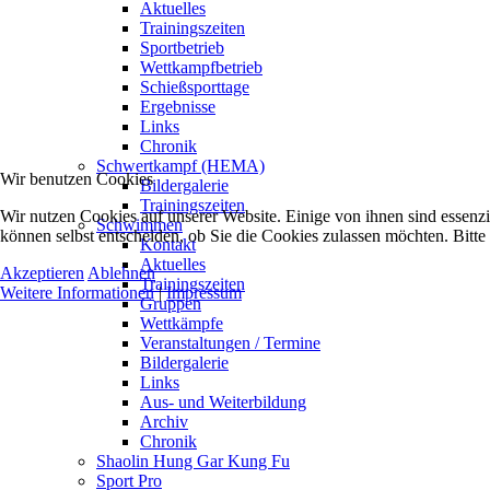
Aktuelles
Trainingszeiten
Sportbetrieb
Wettkampfbetrieb
Schießsporttage
Ergebnisse
Links
Chronik
Schwertkampf (HEMA)
Wir benutzen Cookies
Bildergalerie
Trainingszeiten
Wir nutzen Cookies auf unserer Website. Einige von ihnen sind essenzi
Schwimmen
können selbst entscheiden, ob Sie die Cookies zulassen möchten. Bitte
Kontakt
Aktuelles
Akzeptieren
Ablehnen
Trainingszeiten
Weitere Informationen
|
Impressum
Gruppen
Wettkämpfe
Veranstaltungen / Termine
Bildergalerie
Links
Aus- und Weiterbildung
Archiv
Chronik
Shaolin Hung Gar Kung Fu
Sport Pro